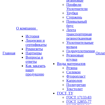
резиновые
Профили
Уплотнители
Трубки
Стержень
Привальный
брус
О компании
Лента
транспортерная
История
резинотканевая
Лицензии и
Уплотнительные
сертификаты
кольца
Реквизиты
Гидроуплотнения
Главная
Партнеры
Опла
Резиновые
Вопросы и
втулки
ответы
Виды материалов
Как заказать
Резина
нашу
Силикон
продукцию
Фторопласт
Капролон
Полиуретан
Текстолит
ГОСТ, ТУ
ГОСТ 17133-83
ГОСТ 12855-77