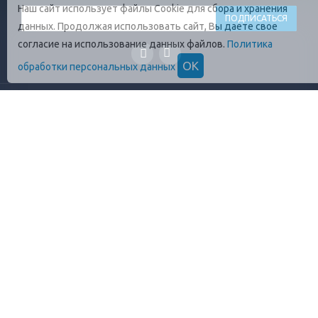
Наш сайт использует файлы Cookie для сбора и хранения
данных. Продолжая использовать сайт, Вы даете свое
согласие на использование данных файлов.
Политика
ОК
обработки персональных данных
ГЛАВНАЯ
О КОМПАНИИ
ПРОДУКЦИЯ
ОПЛАТА И УСЛОВИЯ
ВАКАНСИИ
КОНТАКТЫ
ПРАВИЛА ХРАНЕНИЯ
ГОСТЫ
ОТЗЫВЫ
+7 (812)
448-13-38
8 (800)
555-17-72