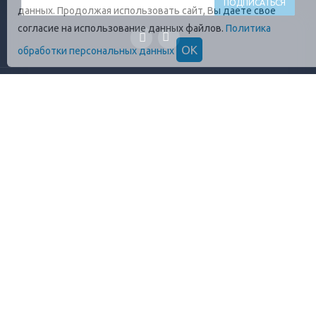
данных. Продолжая использовать сайт, Вы даете свое
согласие на использование данных файлов.
Политика
ОК
обработки персональных данных
ГЛАВНАЯ
О КОМПАНИИ
ПРОДУКЦИЯ
ОПЛАТА И УСЛОВИЯ
ВАКАНСИИ
КОНТАКТЫ
ПРАВИЛА ХРАНЕНИЯ
ГОСТЫ
ОТЗЫВЫ
+7 (812)
448-13-38
8 (800)
555-17-72
info@profrezina.ru