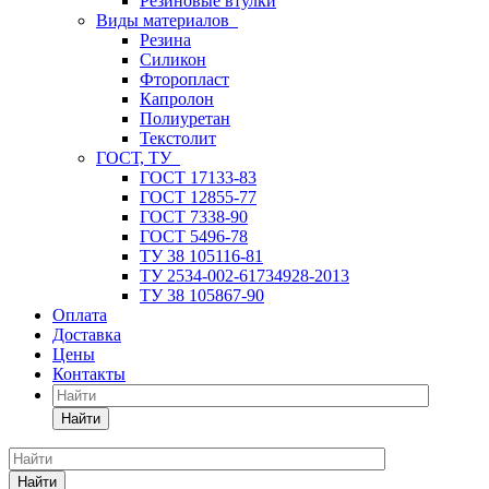
Резиновые втулки
Виды материалов
Резина
Силикон
Фторопласт
Капролон
Полиуретан
Текстолит
ГОСТ, ТУ
ГОСТ 17133-83
ГОСТ 12855-77
ГОСТ 7338-90
ГОСТ 5496-78
ТУ 38 105116-81
ТУ 2534-002-61734928-2013
ТУ 38 105867-90
Оплата
Доставка
Цены
Контакты
Найти
Найти