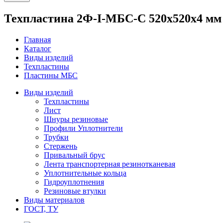
Техпластина 2Ф-I-МБС-С 520х520х4 мм
Главная
Каталог
Виды изделий
Техпластины
Пластины МБС
Виды изделий
Техпластины
Лист
Шнуры резиновые
Профили Уплотнители
Трубки
Стержень
Привальный брус
Лента транспортерная резинотканевая
Уплотнительные кольца
Гидроуплотнения
Резиновые втулки
Виды материалов
ГОСТ, ТУ