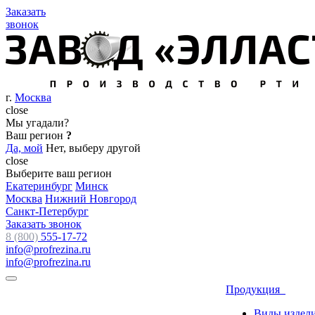
Заказать
звонок
г.
Москва
close
Мы угадали?
Ваш регион
?
Да, мой
Нет, выберу другой
close
Выберите ваш регион
Екатеринбург
Минск
Москва
Нижний Новгород
Санкт-Петербург
Заказать звонок
8 (800)
555-17-72
info@profrezina.ru
info@profrezina.ru
Продукция
Виды издел