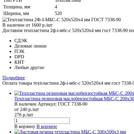
Тип РТИ
Техпластина
Толщина, мм
4
Ширина, мм
520
В наличии
от 1600
р.
/шт
Доставим техпластина 2ф-i-мбс-с 520х520х4 мм гост 7338-90 
СДЭК
Деловые линии
ПЭК
DPD
КИТ
Любые другие
Подробнее
Оплата товара техпластина 2ф-i-мбс-с 520х520х4 мм гост 7338
Техпластина резиновая маслобензостойкая МБС-С 200х3
В наличии
Артикул:
ГОСТ 7338-90
от 240 р./шт
276 р./шт
В корзину
В корзине