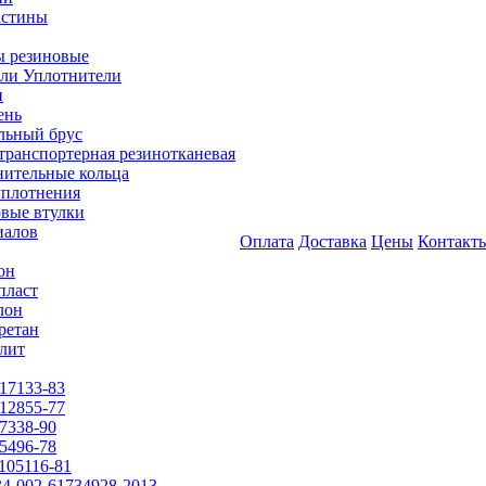
астины
 резиновые
ли Уплотнители
и
ень
льный брус
транспортерная резинотканевая
нительные кольца
уплотнения
вые втулки
иалов
Оплата
Доставка
Цены
Контакт
он
пласт
лон
ретан
лит
17133-83
12855-77
7338-90
5496-78
105116-81
4-002-61734928-2013