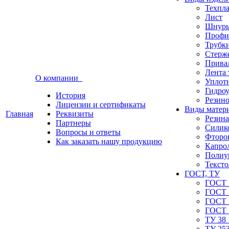
Техпл
Лист
Шнуры
Профи
Трубк
Стерж
Прива
Лента 
О компании
Уплот
Гидро
История
Резино
Лицензии и сертификаты
Виды матер
Главная
Реквизиты
Резина
Партнеры
Силик
Вопросы и ответы
Фторо
Как заказать нашу продукцию
Капро
Полиу
Тексто
ГОСТ, ТУ
ГОСТ 
ГОСТ 
ГОСТ 
ГОСТ 
ТУ 38 
ТУ 253